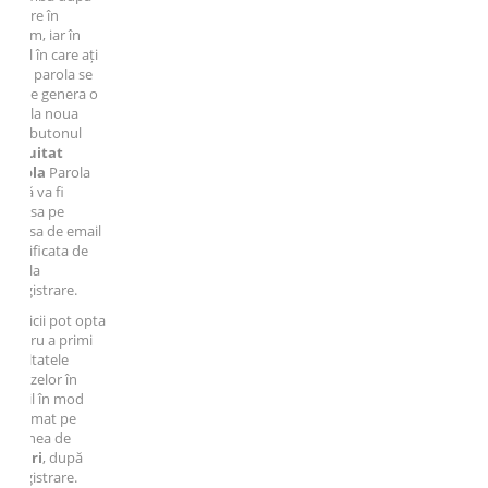
re în
m, iar în
 în care ați
t parola se
e genera o
la noua
 butonul
uitat
la
Parola
 va fi
isa pe
sa de email
ificata de
la
istrare.
cii pot opta
ru a primi
ltatele
zelor în
l în mod
mat pe
nea de
ri
, după
istrare.