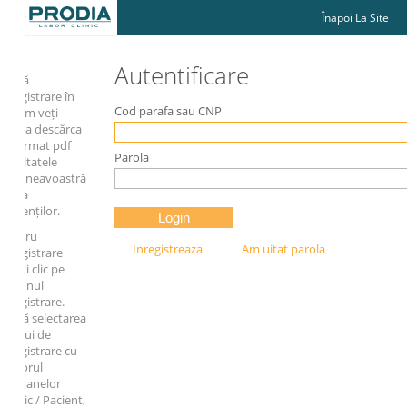
Înapoi La Site
Autentificare
ă
istrare în
Cod parafa sau CNP
em veți
a descărca
ormat pdf
Parola
ltatele
neavoastră
a
nților.
ru
Inregistreaza
Am uitat parola
gistrare
i clic pe
nul
istrare.
 selectarea
ui de
gistrare cu
orul
anelor
c / Pacient,