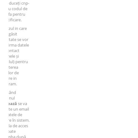
oduceți cnp-
au codul de
fa pentru
ificare.
zul in care
găsit
ltate se vor
irma datele
ontact
ele și
lul) pentru
iterea
lor de
re in
ram.
sând
nul
ează
se va
ite un email
atele de
re în sistem.
la de acces
oate
mba după